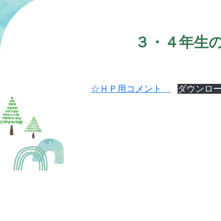
３・４年生
☆ＨＰ用コメント
ダウンロ